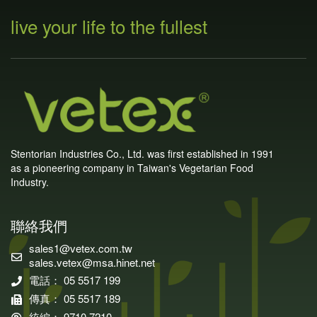
live your life to the fullest
Stentorian Industries Co., Ltd. was first established in 1991
as a pioneering company in Taiwan's Vegetarian Food
Industry.
聯絡我們
sales1@vetex.com.tw
sales.vetex@msa.hinet.net
電話： 05 5517 199
傳真： 05 5517 189
統編： 9710 7210