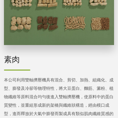
素肉
本公司利用雙軸擠壓機具有混合、剪切、加熱、組織化、成
型、膨發及冷卻等物理特性，將大豆蛋白、麵筋、澱粉、植
物纖維等原料混合均勻後進入雙軸擠壓機，使原料中的蛋白
質變性，並重組形成新的架橋與纖維狀構造，經由模口成
型，進而釋放於大氣中膨發而製成具有類似肌肉纖維質感的