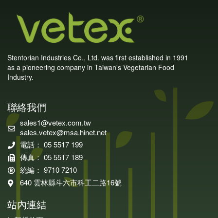
Stentorian Industries Co., Ltd. was first established in 1991
as a pioneering company in Taiwan's Vegetarian Food
Industry.
聯絡我們
sales1@vetex.com.tw
sales.vetex@msa.hinet.net
電話： 05 5517 199
傳真： 05 5517 189
統編： 9710 7210
640 雲林縣斗六市科工二路16號
站內連結