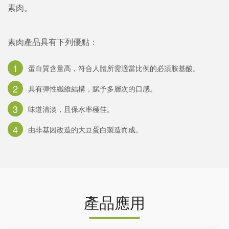
素肉。
素肉產品具有下列優點：
1
蛋白質含量高，符合人體所需適當比例的必須胺基酸。
2
具有彈性纖維結構，賦予多層次的口感。
3
味道清淡，且保水率極佳。
4
由非基因改造的大豆蛋白製造而成。
產品應用